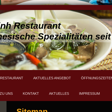
inh Restaurant
esische Spezialitäten seit
 RESTAURANT
AKTUELLES ANGEBOT
ÖFFNUNGSZEITE
 ZU UNS
KONTAKT
AKTUELLES
IMPRESSUM
Sitemap